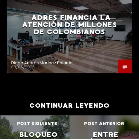
ADRES FINANCIA LA
ATENCIÓN DE MILLONES
DE COLOMBIANOS
Diego Andrés Marínez Polanía
08/06/2026
CONTINUAR LEYENDO
POST SIGUIENTE
POST ANTERIOR
BLOQUEO
ENTRE