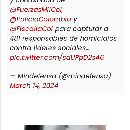
@FuerzasMilCol
,
@PoliciaColombia
y
@FiscaliaCol
para capturar a
481 responsables de homicidios
contra líderes sociales,…
pic.twitter.com/sdUPpD2s46
— Mindefensa (@mindefensa)
March 14, 2024