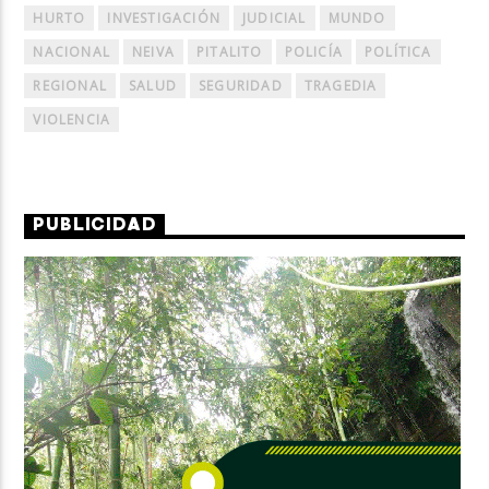
HURTO
INVESTIGACIÓN
JUDICIAL
MUNDO
NACIONAL
NEIVA
PITALITO
POLICÍA
POLÍTICA
REGIONAL
SALUD
SEGURIDAD
TRAGEDIA
VIOLENCIA
PUBLICIDAD