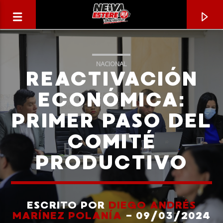
NACIONAL
REACTIVACIÓN
ECONÓMICA:
PRIMER PASO DEL
COMITÉ
PRODUCTIVO
CANCIÓN ACTUAL
TÍTULO
ESCRITO POR
DIEGO ANDRÉS
MARÍNEZ POLANÍA
- 09/03/2024
ARTISTA