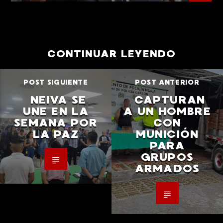
CONTINUAR LEYENDO
POST SIGUIENTE
POST ANTERIOR
NEIVA SE
CAPTURAN
UNE EN LA
A UN HOMBRE
SEMANA POR
CON
LA PAZ
MUNICIÓN
PARA
GRUPOS
ARMADOS