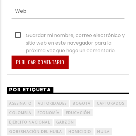
Guardar mi nombre, correo electrónico y
sitio web en este navegador para la
próxima vez que haga un comentario.
POR ETIQUETA
ASESINATO
AUTORIDADES
BOGOTÁ
CAPTURADOS
COLOMBIA
ECONOMÍA
EDUCACIÓN
EJERCITO NACIONAL
GARZÓN
GOBERNACIÓN DEL HUILA
HOMICIDIO
HUILA