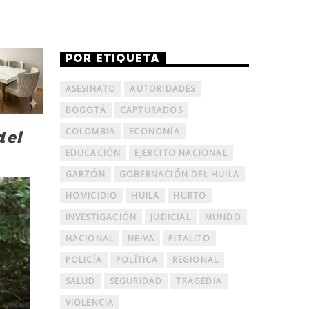
POR ETIQUETA
ASESINATO
AUTORIDADES
BOGOTÁ
CAPTURADOS
COLOMBIA
ECONOMÍA
del
EDUCACIÓN
EJERCITO NACIONAL
GARZÓN
GOBERNACIÓN DEL HUILA
HOMICIDIO
HUILA
HURTO
INVESTIGACIÓN
JUDICIAL
MUNDO
NACIONAL
NEIVA
PITALITO
POLICÍA
POLÍTICA
REGIONAL
SALUD
SEGURIDAD
TRAGEDIA
VIOLENCIA