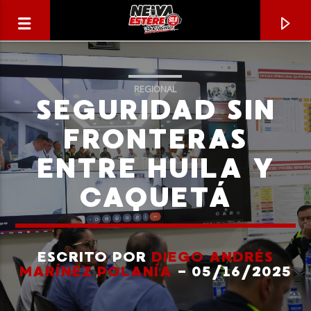
REGIONAL
SEGURIDAD SIN
FRONTERAS
ENTRE HUILA Y
CAQUETÁ
ESCRITO POR
DIEGO ANDRÉS
CANCIÓN ACTUAL
MARÍNEZ POLANÍA
- 05/16/2025
TÍTULO
ARTISTA