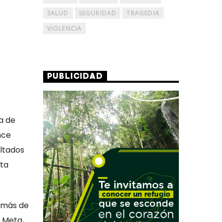
SALUD
SEGURIDAD
TRAGEDIA
VIOLENCIA
PUBLICIDAD
a de
nce
ultados
sta
a más de
 Meta,