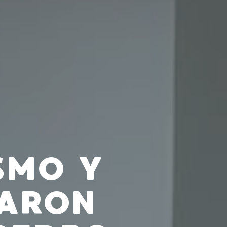
SMO Y
SARON