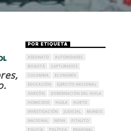
POR ETIQUETA
ASESINATO
AUTORIDADES
BOGOTÁ
CAPTURADOS
res,
COLOMBIA
ECONOMÍA
o.
EDUCACIÓN
EJERCITO NACIONAL
GARZÓN
GOBERNACIÓN DEL HUILA
HOMICIDIO
HUILA
HURTO
INVESTIGACIÓN
JUDICIAL
MUNDO
NACIONAL
NEIVA
PITALITO
POLICÍA
POLÍTICA
REGIONAL