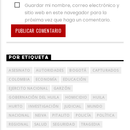
Guardar mi nombre, correo electrónico y
sitio web en este navegador para la
próxima vez que haga un comentario.
POR ETIQUETA
ASESINATO
AUTORIDADES
BOGOTÁ
CAPTURADOS
COLOMBIA
ECONOMÍA
EDUCACIÓN
EJERCITO NACIONAL
GARZÓN
GOBERNACIÓN DEL HUILA
HOMICIDIO
HUILA
HURTO
INVESTIGACIÓN
JUDICIAL
MUNDO
NACIONAL
NEIVA
PITALITO
POLICÍA
POLÍTICA
REGIONAL
SALUD
SEGURIDAD
TRAGEDIA