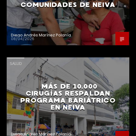
COMUNIDADES DE NEIVA
Diego Andrés Marínez Polanía
08/04/2026
SALUD
MÁS DE 10.000
CIRUGÍAS RESPALDAN
PROGRAMA BARIÁTRICO
EN NEIVA
Diego Andrés Marínez Polanía