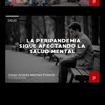
07/27/2026
SALUD
LA PERIPANDEMIA
SIGUE AFECTANDO LA
SALUD MENTAL
Diego Andrés Marínez Polanía
07/25/2026