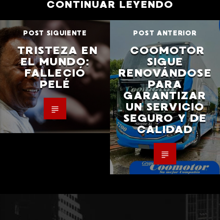
CONTINUAR LEYENDO
POST SIGUIENTE
POST ANTERIOR
TRISTEZA EN
COOMOTOR
EL MUNDO:
SIGUE
FALLECIÓ
RENOVÁNDOSE
PELÉ
PARA
GARANTIZAR
UN SERVICIO
SEGURO Y DE
CALIDAD