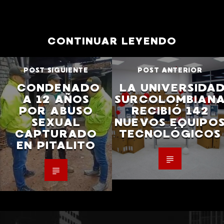
CONTINUAR LEYENDO
POST SIGUIENTE
POST ANTERIOR
CONDENADO
LA UNIVERSIDA
A 12 AÑOS
SURCOLOMBIAN
POR ABUSO
RECIBIÓ 142
SEXUAL
NUEVOS EQUIPO
CAPTURADO
TECNOLÓGICOS
EN PITALITO