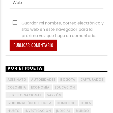
Guardar mi nombre, correo electrónico y
sitio web en este navegador para la
próxima vez que haga un comentario.
POR ETIQUETA
ASESINATO
AUTORIDADES
BOGOTÁ
CAPTURADOS
COLOMBIA
ECONOMÍA
EDUCACIÓN
EJERCITO NACIONAL
GARZÓN
GOBERNACIÓN DEL HUILA
HOMICIDIO
HUILA
HURTO
INVESTIGACIÓN
JUDICIAL
MUNDO