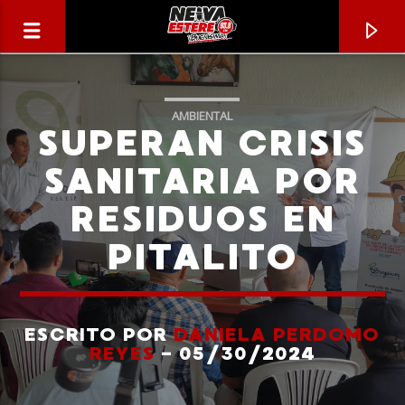
AMBIENTAL
SUPERAN CRISIS
SANITARIA POR
RESIDUOS EN
PITALITO
ESCRITO POR
DANIELA PERDOMO
CANCIÓN ACTUAL
REYES
- 05/30/2024
TÍTULO
ARTISTA