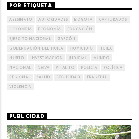
POR ETIQUETA
ASESINATO
AUTORIDADES
BOGOTÁ
CAPTURADOS
COLOMBIA
ECONOMÍA
EDUCACIÓN
EJERCITO NACIONAL
GARZÓN
GOBERNACIÓN DEL HUILA
HOMICIDIO
HUILA
HURTO
INVESTIGACIÓN
JUDICIAL
MUNDO
NACIONAL
NEIVA
PITALITO
POLICÍA
POLÍTICA
REGIONAL
SALUD
SEGURIDAD
TRAGEDIA
VIOLENCIA
PUBLICIDAD