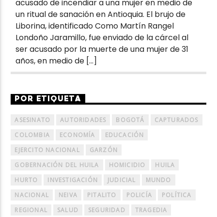
acusado de incendiar a una mujer en medio de
un ritual de sanación en Antioquia. El brujo de
Liborina, identificado Como Martín Rangel
Londoño Jaramillo, fue enviado de la cárcel al
ser acusado por la muerte de una mujer de 31
años, en medio de […]
POR ETIQUETA
ASESINATO
AUTORIDADES
BOGOTÁ
CAPTURADOS
COLOMBIA
ECONOMÍA
EDUCACIÓN
EJERCITO NACIONAL
GARZÓN
GOBERNACIÓN DEL HUILA
HOMICIDIO
HUILA
HURTO
INVESTIGACIÓN
JUDICIAL
MUNDO
NACIONAL
NEIVA
PITALITO
POLICÍA
POLÍTICA
REGIONAL
SALUD
SEGURIDAD
TRAGEDIA