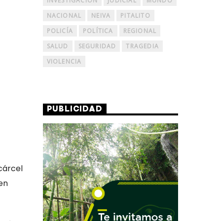
INVESTIGACIÓN
JUDICIAL
MUNDO
NACIONAL
NEIVA
PITALITO
POLICÍA
POLÍTICA
REGIONAL
SALUD
SEGURIDAD
TRAGEDIA
VIOLENCIA
PUBLICIDAD
cárcel
en