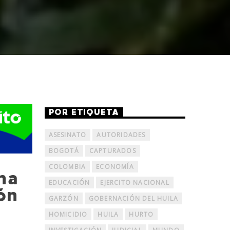
POR ETIQUETA
ASESINATO
AUTORIDADES
BOGOTÁ
CAPTURADOS
COLOMBIA
ECONOMÍA
na
EDUCACIÓN
EJERCITO NACIONAL
ón
GARZÓN
GOBERNACIÓN DEL HUILA
HOMICIDIO
HUILA
HURTO