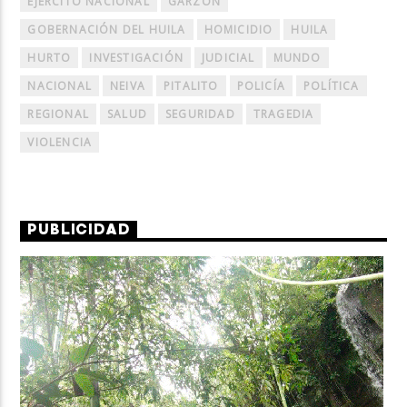
EJERCITO NACIONAL
GARZÓN
GOBERNACIÓN DEL HUILA
HOMICIDIO
HUILA
HURTO
INVESTIGACIÓN
JUDICIAL
MUNDO
NACIONAL
NEIVA
PITALITO
POLICÍA
POLÍTICA
REGIONAL
SALUD
SEGURIDAD
TRAGEDIA
VIOLENCIA
PUBLICIDAD