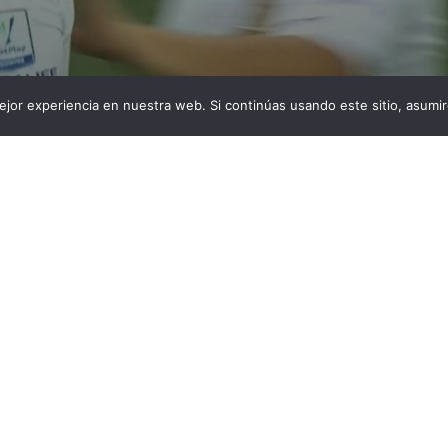
jor experiencia en nuestra web. Si continúas usando este sitio, asumi
a un mensaje en el que, al parecer, Dairo Montenegro
has para pagar la multa que le impusieron. A disposición
 se encuentra el hincha tolimense que ingresó al terreno
el Murillo Toro y agredió al futbolista Daniel Cataño. El