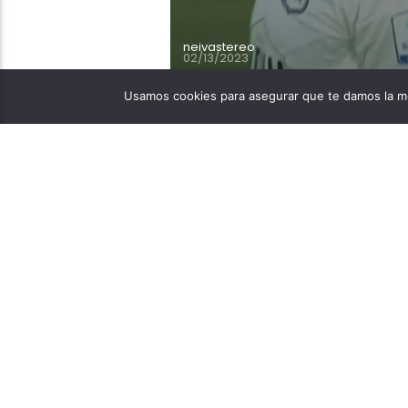
neivastereo
02/13/2023
Usamos cookies para asegurar que te damos la me
En redes sociales circul
pediría ayuda a los hinc
de la Fiscalía en Ibagué
de juego del estadio Manu
[…]