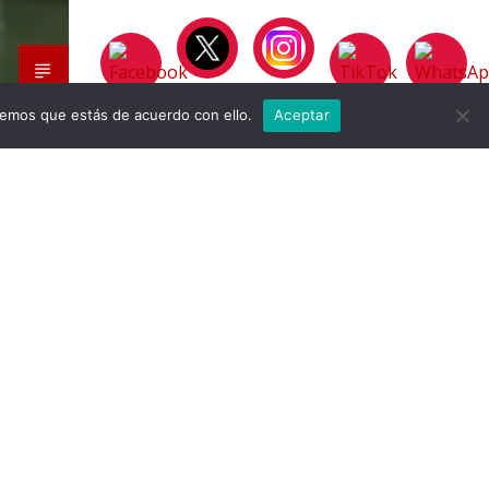
remos que estás de acuerdo con ello.
Aceptar