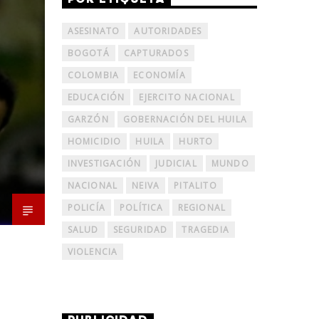
ASESINATO
AUTORIDADES
BOGOTÁ
CAPTURADOS
COLOMBIA
ECONOMÍA
EDUCACIÓN
EJERCITO NACIONAL
GARZÓN
GOBERNACIÓN DEL HUILA
HOMICIDIO
HUILA
HURTO
INVESTIGACIÓN
JUDICIAL
MUNDO
NACIONAL
NEIVA
PITALITO
POLICÍA
POLÍTICA
REGIONAL
SALUD
SEGURIDAD
TRAGEDIA
VIOLENCIA