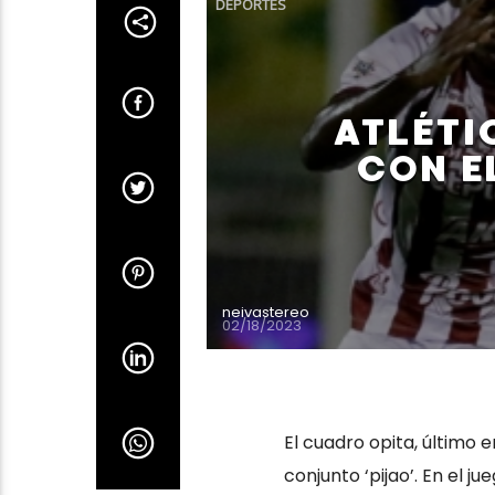
DEPORTES
ATLÉTI
CON E
neivastereo
02/18/2023
El cuadro opita, último 
conjunto ‘pijao’. En el j