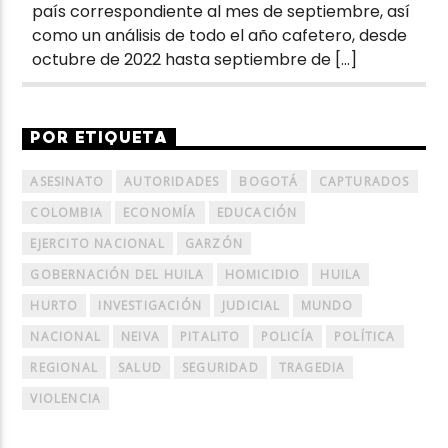
país correspondiente al mes de septiembre, así
como un análisis de todo el año cafetero, desde
octubre de 2022 hasta septiembre de […]
POR ETIQUETA
ASESINATO
AUTORIDADES
BOGOTÁ
CAPTURADOS
COLOMBIA
ECONOMÍA
EDUCACIÓN
EJERCITO NACIONAL
GARZÓN
GOBERNACIÓN DEL HUILA
HOMICIDIO
HUILA
HURTO
INVESTIGACIÓN
JUDICIAL
MUNDO
NACIONAL
NEIVA
PITALITO
POLICÍA
POLÍTICA
REGIONAL
SALUD
SEGURIDAD
TRAGEDIA
VIOLENCIA