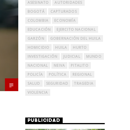
ASESINATO
AUTORIDADES
BOGOTÁ
CAPTURADOS
COLOMBIA
ECONOMÍA
EDUCACIÓN
EJERCITO NACIONAL
GARZÓN
GOBERNACIÓN DEL HUILA
HOMICIDIO
HUILA
HURTO
INVESTIGACIÓN
JUDICIAL
MUNDO
NACIONAL
NEIVA
PITALITO
POLICÍA
POLÍTICA
REGIONAL
SALUD
SEGURIDAD
TRAGEDIA
VIOLENCIA
PUBLICIDAD