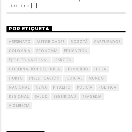
debido a […]
POR ETIQUETA
ASESINATO
AUTORIDADES
BOGOTÁ
CAPTURADOS
COLOMBIA
ECONOMÍA
EDUCACIÓN
EJERCITO NACIONAL
GARZÓN
GOBERNACIÓN DEL HUILA
HOMICIDIO
HUILA
HURTO
INVESTIGACIÓN
JUDICIAL
MUNDO
NACIONAL
NEIVA
PITALITO
POLICÍA
POLÍTICA
REGIONAL
SALUD
SEGURIDAD
TRAGEDIA
VIOLENCIA