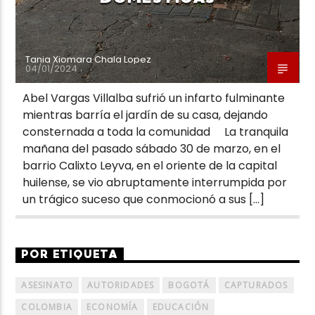
Tania Xiomara Chala Lopez
04/01/2024
Abel Vargas Villalba sufrió un infarto fulminante
mientras barría el jardín de su casa, dejando
consternada a toda la comunidad La tranquila
mañana del pasado sábado 30 de marzo, en el
barrio Calixto Leyva, en el oriente de la capital
huilense, se vio abruptamente interrumpida por
un trágico suceso que conmocionó a sus […]
POR ETIQUETA
ASESINATO
AUTORIDADES
BOGOTÁ
CAPTURADOS
COLOMBIA
ECONOMÍA
EDUCACIÓN