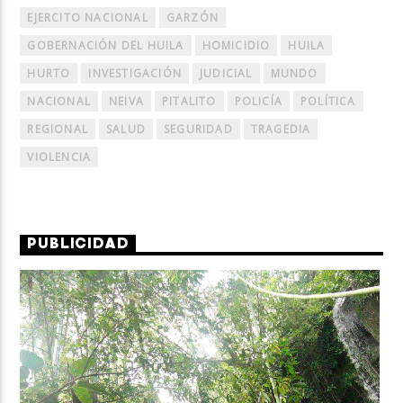
EJERCITO NACIONAL
GARZÓN
GOBERNACIÓN DEL HUILA
HOMICIDIO
HUILA
HURTO
INVESTIGACIÓN
JUDICIAL
MUNDO
NACIONAL
NEIVA
PITALITO
POLICÍA
POLÍTICA
REGIONAL
SALUD
SEGURIDAD
TRAGEDIA
VIOLENCIA
PUBLICIDAD