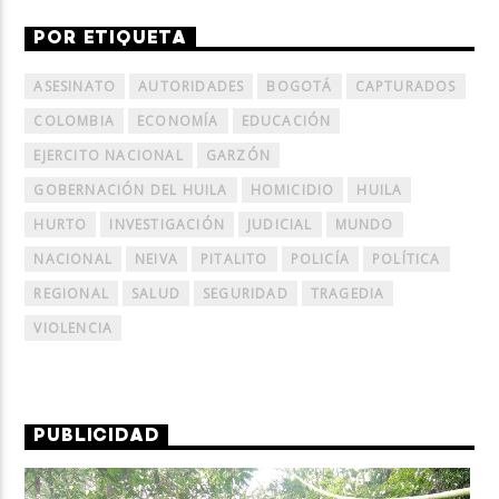
POR ETIQUETA
ASESINATO
AUTORIDADES
BOGOTÁ
CAPTURADOS
COLOMBIA
ECONOMÍA
EDUCACIÓN
EJERCITO NACIONAL
GARZÓN
GOBERNACIÓN DEL HUILA
HOMICIDIO
HUILA
HURTO
INVESTIGACIÓN
JUDICIAL
MUNDO
NACIONAL
NEIVA
PITALITO
POLICÍA
POLÍTICA
REGIONAL
SALUD
SEGURIDAD
TRAGEDIA
VIOLENCIA
PUBLICIDAD