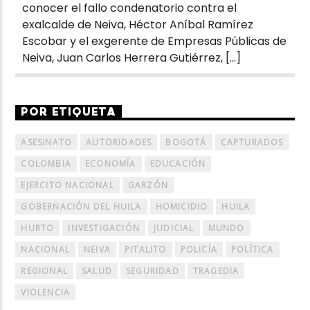
conocer el fallo condenatorio contra el
exalcalde de Neiva, Héctor Aníbal Ramírez
Escobar y el exgerente de Empresas Públicas de
Neiva, Juan Carlos Herrera Gutiérrez, […]
POR ETIQUETA
ASESINATO
AUTORIDADES
BOGOTÁ
CAPTURADOS
COLOMBIA
ECONOMÍA
EDUCACIÓN
EJERCITO NACIONAL
GARZÓN
GOBERNACIÓN DEL HUILA
HOMICIDIO
HUILA
HURTO
INVESTIGACIÓN
JUDICIAL
MUNDO
NACIONAL
NEIVA
PITALITO
POLICÍA
POLÍTICA
REGIONAL
SALUD
SEGURIDAD
TRAGEDIA
VIOLENCIA