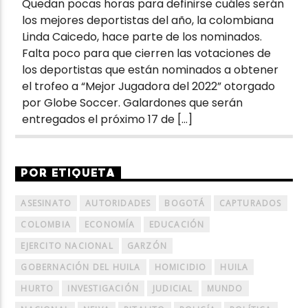
Quedan pocas horas para definirse cuáles serán
los mejores deportistas del año, la colombiana
Linda Caicedo, hace parte de los nominados.
Falta poco para que cierren las votaciones de
los deportistas que están nominados a obtener
el trofeo a “Mejor Jugadora del 2022” otorgado
por Globe Soccer. Galardones que serán
entregados el próximo 17 de […]
POR ETIQUETA
ASESINATO
AUTORIDADES
BOGOTÁ
CAPTURADOS
COLOMBIA
ECONOMÍA
EDUCACIÓN
EJERCITO NACIONAL
GARZÓN
GOBERNACIÓN DEL HUILA
HOMICIDIO
HUILA
HURTO
INVESTIGACIÓN
JUDICIAL
MUNDO