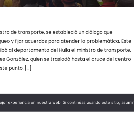
nistro de transporte, se estableció un diálogo que
queo y fijar acuerdos para atender la problemática. Este
bó al departamento del Huila el ministro de transporte,
s González, quien se trasladó hasta el cruce del centro
ste punto, […]
jor experiencia en nuestra web. Si continúas usando este sitio, asumi