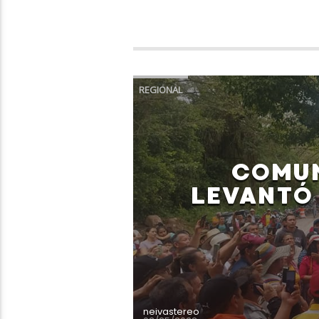
REGIONAL
COMUN
LEVANTÓ
neivastereo