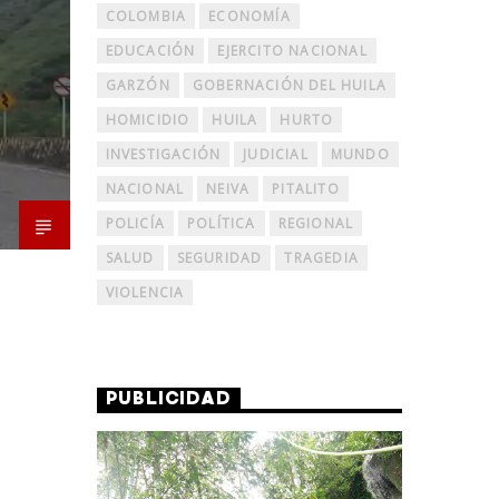
COLOMBIA
ECONOMÍA
EDUCACIÓN
EJERCITO NACIONAL
GARZÓN
GOBERNACIÓN DEL HUILA
HOMICIDIO
HUILA
HURTO
INVESTIGACIÓN
JUDICIAL
MUNDO
NACIONAL
NEIVA
PITALITO
POLICÍA
POLÍTICA
REGIONAL
SALUD
SEGURIDAD
TRAGEDIA
VIOLENCIA
PUBLICIDAD