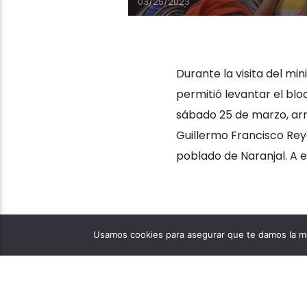
03/25/2023
Durante la visita del mi
permitió levantar el blo
sábado 25 de marzo, arri
Guillermo Francisco Reye
poblado de Naranjal. A e
Usamos cookies para asegurar que te damos la me
REGIONAL