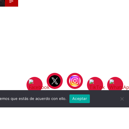
remos que estás de acuerdo con ello.
Aceptar