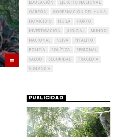
EDUCACIÓN
EJERCITO NACIONAL
GARZÓN
GOBERNACIÓN DEL HUILA
HOMICIDIO
HUILA
HURTO
INVESTIGACIÓN
JUDICIAL
MUNDO
NACIONAL
NEIVA
PITALITO
POLICÍA
POLÍTICA
REGIONAL
SALUD
SEGURIDAD
TRAGEDIA
VIOLENCIA
PUBLICIDAD