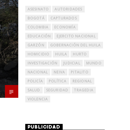
ASESINATO
AUTORIDADES
BOGOTÁ
CAPTURADOS
COLOMBIA
ECONOMÍA
EDUCACIÓN
EJERCITO NACIONAL
GARZÓN
GOBERNACIÓN DEL HUILA
HOMICIDIO
HUILA
HURTO
INVESTIGACIÓN
JUDICIAL
MUNDO
NACIONAL
NEIVA
PITALITO
POLICÍA
POLÍTICA
REGIONAL
SALUD
SEGURIDAD
TRAGEDIA
VIOLENCIA
PUBLICIDAD