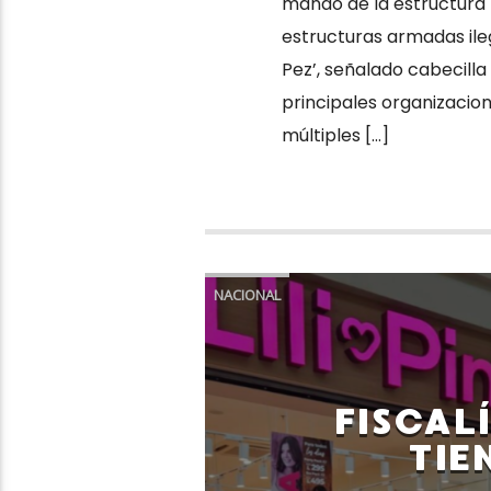
mando de la estructura
estructuras armadas ileg
Pez’, señalado cabecill
principales organizacio
múltiples […]
NACIONAL
FISCAL
TIE