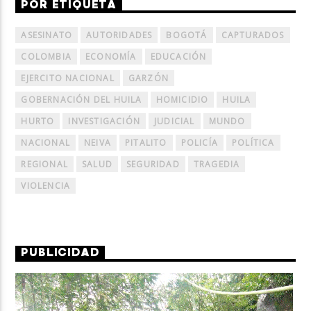
POR ETIQUETA
ASESINATO
AUTORIDADES
BOGOTÁ
CAPTURADOS
COLOMBIA
ECONOMÍA
EDUCACIÓN
EJERCITO NACIONAL
GARZÓN
GOBERNACIÓN DEL HUILA
HOMICIDIO
HUILA
HURTO
INVESTIGACIÓN
JUDICIAL
MUNDO
NACIONAL
NEIVA
PITALITO
POLICÍA
POLÍTICA
REGIONAL
SALUD
SEGURIDAD
TRAGEDIA
VIOLENCIA
PUBLICIDAD