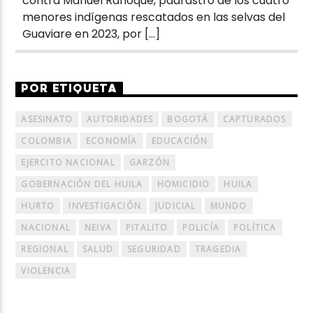
contra Manuel Ranoque, padrastro de los cuatro
menores indígenas rescatados en las selvas del
Guaviare en 2023, por […]
POR ETIQUETA
ASESINATO
AUTORIDADES
BOGOTÁ
CAPTURADOS
COLOMBIA
ECONOMÍA
EDUCACIÓN
EJERCITO NACIONAL
GARZÓN
GOBERNACIÓN DEL HUILA
HOMICIDIO
HUILA
HURTO
INVESTIGACIÓN
JUDICIAL
MUNDO
NACIONAL
NEIVA
PITALITO
POLICÍA
POLÍTICA
REGIONAL
SALUD
SEGURIDAD
TRAGEDIA
VIOLENCIA