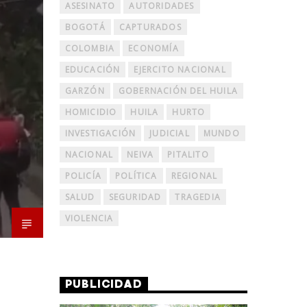
ASESINATO
AUTORIDADES
BOGOTÁ
CAPTURADOS
COLOMBIA
ECONOMÍA
EDUCACIÓN
EJERCITO NACIONAL
GARZÓN
GOBERNACIÓN DEL HUILA
HOMICIDIO
HUILA
HURTO
INVESTIGACIÓN
JUDICIAL
MUNDO
NACIONAL
NEIVA
PITALITO
POLICÍA
POLÍTICA
REGIONAL
SALUD
SEGURIDAD
TRAGEDIA
VIOLENCIA
PUBLICIDAD