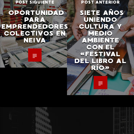
POST SIGUIENTE
POST ANTERIOR
OPORTUNIDAD
SIETE AÑOS
PARA
UNIENDO
EMPRENDEDORES
CULTURA Y
COLECTIVOS EN
MEDIO
NEIVA
AMBIENTE
CON EL
«FESTIVAL
DEL LIBRO AL
RÍO»