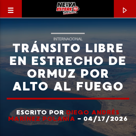
INTERNACIONAL
TRÁNSITO LIBRE
EN ESTRECHO DE
ORMUZ POR
ALTO AL FUEGO
ESCRITO POR
DIEGO ANDRÉS
CANCIÓN ACTUAL
MARÍNEZ POLANÍA
- 04/17/2026
TÍTULO
ARTISTA