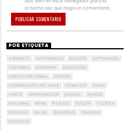
sitio web en este navegador para la
próxima vez que haga un comentario.
POR ETIQUETA
ASESINATO
AUTORIDADES
BOGOTÁ
CAPTURADOS
COLOMBIA
ECONOMÍA
EDUCACIÓN
EJERCITO NACIONAL
GARZÓN
GOBERNACIÓN DEL HUILA
HOMICIDIO
HUILA
HURTO
INVESTIGACIÓN
JUDICIAL
MUNDO
NACIONAL
NEIVA
PITALITO
POLICÍA
POLÍTICA
REGIONAL
SALUD
SEGURIDAD
TRAGEDIA
VIOLENCIA