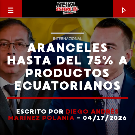
INTERNACIONAL
ARANCELES
HASTA DEL 75% A
PRODUCTOS
ECUATORIANOS
ESCRITO POR
DIEGO ANDRÉS
CANCIÓN ACTUAL
MARÍNEZ POLANÍA
- 04/17/2026
TÍTULO
ARTISTA