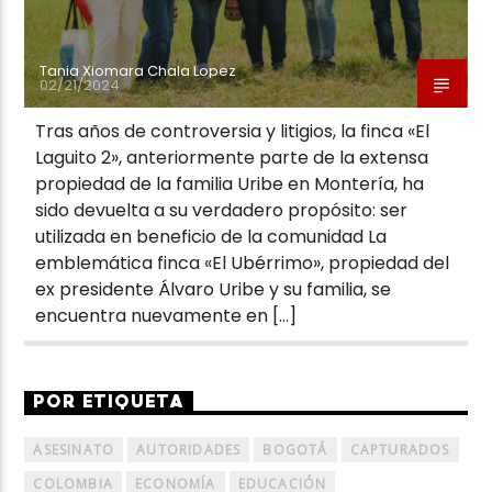
Tania Xiomara Chala Lopez
02/21/2024
Tras años de controversia y litigios, la finca «El
Laguito 2», anteriormente parte de la extensa
propiedad de la familia Uribe en Montería, ha
sido devuelta a su verdadero propósito: ser
utilizada en beneficio de la comunidad La
emblemática finca «El Ubérrimo», propiedad del
ex presidente Álvaro Uribe y su familia, se
encuentra nuevamente en […]
POR ETIQUETA
ASESINATO
AUTORIDADES
BOGOTÁ
CAPTURADOS
COLOMBIA
ECONOMÍA
EDUCACIÓN