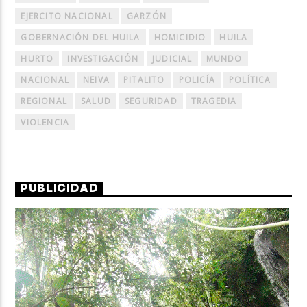
EJERCITO NACIONAL
GARZÓN
GOBERNACIÓN DEL HUILA
HOMICIDIO
HUILA
HURTO
INVESTIGACIÓN
JUDICIAL
MUNDO
NACIONAL
NEIVA
PITALITO
POLICÍA
POLÍTICA
REGIONAL
SALUD
SEGURIDAD
TRAGEDIA
VIOLENCIA
PUBLICIDAD