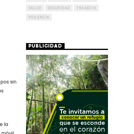
SALUD
SEGURIDAD
TRAGEDIA
VIOLENCIA
PUBLICIDAD
pos sin
os
e la
 móvil