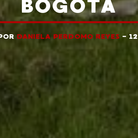
BOGOTÁ
 POR
DANIELA PERDOMO REYES
- 1