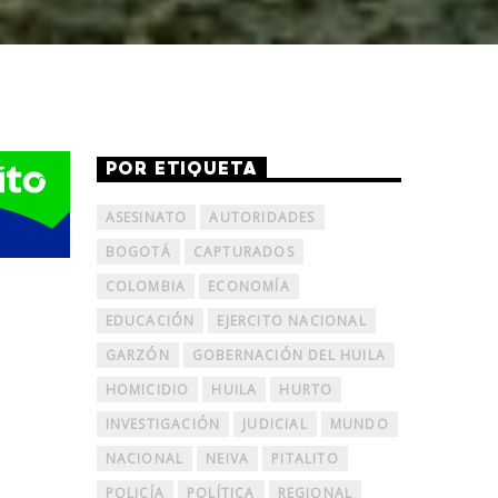
POR ETIQUETA
ASESINATO
AUTORIDADES
BOGOTÁ
CAPTURADOS
COLOMBIA
ECONOMÍA
EDUCACIÓN
EJERCITO NACIONAL
GARZÓN
GOBERNACIÓN DEL HUILA
HOMICIDIO
HUILA
HURTO
INVESTIGACIÓN
JUDICIAL
MUNDO
NACIONAL
NEIVA
PITALITO
POLICÍA
POLÍTICA
REGIONAL