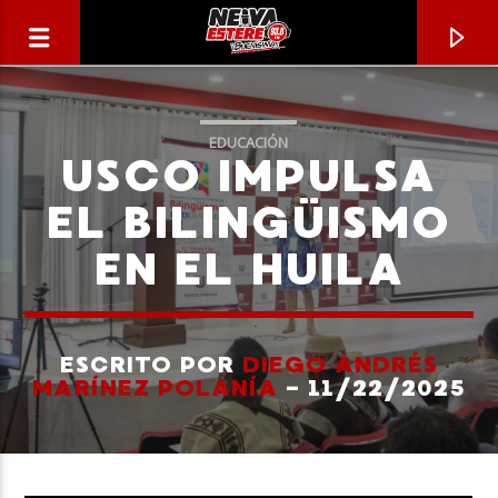
EDUCACIÓN
USCO IMPULSA
EL BILINGÜISMO
EN EL HUILA
ESCRITO POR
DIEGO ANDRÉS
MARÍNEZ POLANÍA
- 11/22/2025
CANCIÓN ACTUAL
TÍTULO
ARTISTA