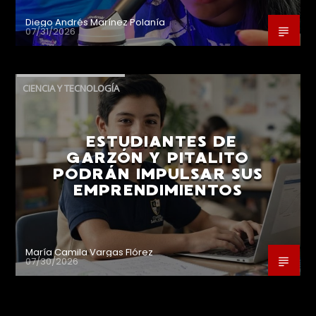
Diego Andrés Marínez Polanía
07/31/2026
CIENCIA Y TECNOLOGÍA
ESTUDIANTES DE
GARZÓN Y PITALITO
PODRÁN IMPULSAR SUS
EMPRENDIMIENTOS
María Camila Vargas Flórez
07/30/2026