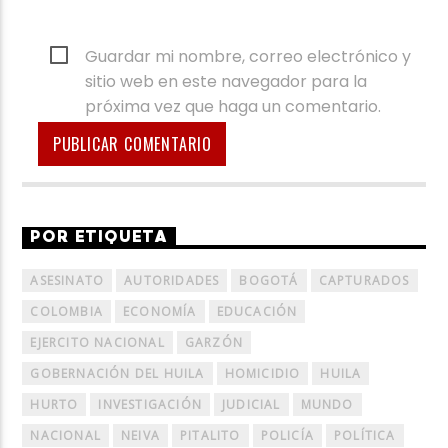
Guardar mi nombre, correo electrónico y
sitio web en este navegador para la
próxima vez que haga un comentario.
POR ETIQUETA
ASESINATO
AUTORIDADES
BOGOTÁ
CAPTURADOS
COLOMBIA
ECONOMÍA
EDUCACIÓN
EJERCITO NACIONAL
GARZÓN
GOBERNACIÓN DEL HUILA
HOMICIDIO
HUILA
HURTO
INVESTIGACIÓN
JUDICIAL
MUNDO
NACIONAL
NEIVA
PITALITO
POLICÍA
POLÍTICA