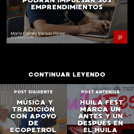
PODRÁN IMPULSAR SUS
EMPRENDIMIENTOS
María Camila Vargas Flórez
07/30/2026
CONTINUAR LEYENDO
POST SIGUIENTE
POST ANTERIOR
MÚSICA Y
HUILA FEST
TRADICIÓN
MARCA UN
CON APOYO
ANTES Y UN
DE
DESPUÉS EN
ECOPETROL
EL HUILA