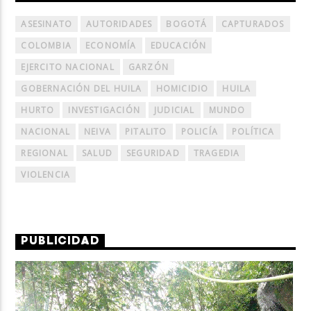
ASESINATO
AUTORIDADES
BOGOTÁ
CAPTURADOS
COLOMBIA
ECONOMÍA
EDUCACIÓN
EJERCITO NACIONAL
GARZÓN
GOBERNACIÓN DEL HUILA
HOMICIDIO
HUILA
HURTO
INVESTIGACIÓN
JUDICIAL
MUNDO
NACIONAL
NEIVA
PITALITO
POLICÍA
POLÍTICA
REGIONAL
SALUD
SEGURIDAD
TRAGEDIA
VIOLENCIA
PUBLICIDAD