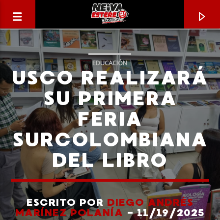
EDUCACIÓN
USCO REALIZARÁ
SU PRIMERA
FERIA
SURCOLOMBIANA
DEL LIBRO
CANCIÓN ACTUAL
TÍTULO
ESCRITO POR
DIEGO ANDRÉS
MARÍNEZ POLANÍA
- 11/19/2025
ARTISTA