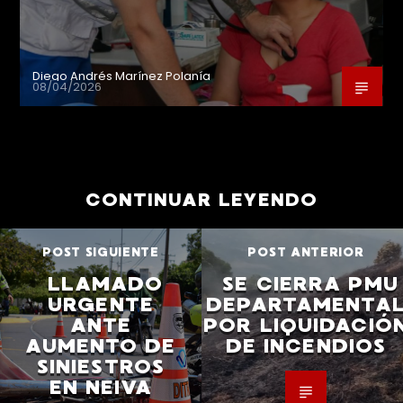
Diego Andrés Marínez Polanía
08/04/2026
CONTINUAR LEYENDO
POST SIGUIENTE
POST ANTERIOR
LLAMADO
SE CIERRA PMU
URGENTE
DEPARTAMENTA
ANTE
POR LIQUIDACIÓ
AUMENTO DE
DE INCENDIOS
SINIESTROS
EN NEIVA