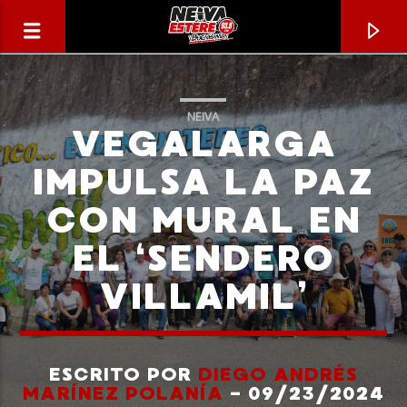
NEIVA
VEGALARGA
IMPULSA LA PAZ
CON MURAL EN
EL ‘SENDERO
VILLAMIL’
CANCIÓN ACTUAL
TÍTULO
ESCRITO POR
DIEGO ANDRÉS
MARÍNEZ POLANÍA
- 09/23/2024
ARTISTA