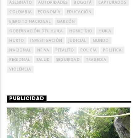
ASESINATO
AUTORIDADES
BOGOTÁ
CAPTURADOS
COLOMBIA
ECONOMÍA
EDUCACIÓN
EJERCITO NACIONAL
GARZÓN
GOBERNACIÓN DEL HUILA
HOMICIDIO
HUILA
HURTO
INVESTIGACIÓN
JUDICIAL
MUNDO
NACIONAL
NEIVA
PITALITO
POLICÍA
POLÍTICA
REGIONAL
SALUD
SEGURIDAD
TRAGEDIA
VIOLENCIA
PUBLICIDAD