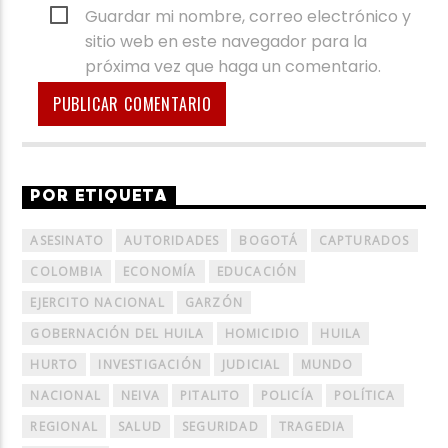
Guardar mi nombre, correo electrónico y
sitio web en este navegador para la
próxima vez que haga un comentario.
POR ETIQUETA
ASESINATO
AUTORIDADES
BOGOTÁ
CAPTURADOS
COLOMBIA
ECONOMÍA
EDUCACIÓN
EJERCITO NACIONAL
GARZÓN
GOBERNACIÓN DEL HUILA
HOMICIDIO
HUILA
HURTO
INVESTIGACIÓN
JUDICIAL
MUNDO
NACIONAL
NEIVA
PITALITO
POLICÍA
POLÍTICA
REGIONAL
SALUD
SEGURIDAD
TRAGEDIA