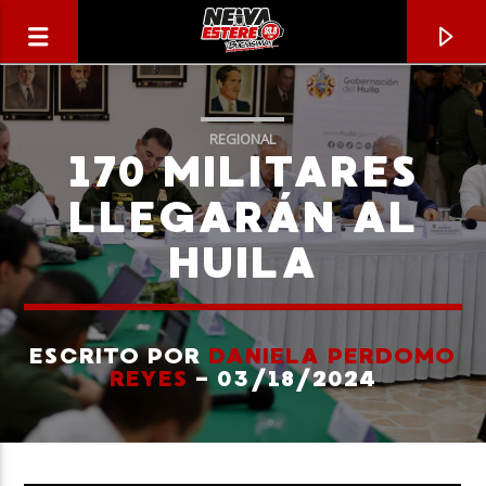
REGIONAL
170 MILITARES
LLEGARÁN AL
HUILA
ESCRITO POR
DANIELA PERDOMO
REYES
- 03/18/2024
CANCIÓN ACTUAL
TÍTULO
ARTISTA