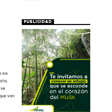
PUBLICIDAD
 los
sta,
 se
 que van