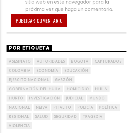
sitio web en este navegador para la
próxima vez que haga un comentario.
POR ETIQUETA
ASESINATO
AUTORIDADES
BOGOTÁ
CAPTURADOS
COLOMBIA
ECONOMÍA
EDUCACIÓN
EJERCITO NACIONAL
GARZÓN
GOBERNACIÓN DEL HUILA
HOMICIDIO
HUILA
HURTO
INVESTIGACIÓN
JUDICIAL
MUNDO
NACIONAL
NEIVA
PITALITO
POLICÍA
POLÍTICA
REGIONAL
SALUD
SEGURIDAD
TRAGEDIA
VIOLENCIA