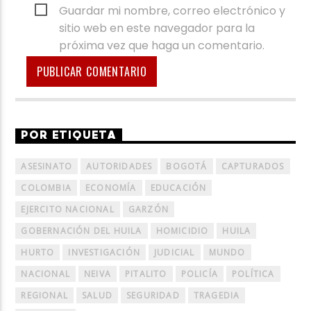
Guardar mi nombre, correo electrónico y
sitio web en este navegador para la
próxima vez que haga un comentario.
POR ETIQUETA
ASESINATO
AUTORIDADES
BOGOTÁ
CAPTURADOS
COLOMBIA
ECONOMÍA
EDUCACIÓN
EJERCITO NACIONAL
GARZÓN
GOBERNACIÓN DEL HUILA
HOMICIDIO
HUILA
HURTO
INVESTIGACIÓN
JUDICIAL
MUNDO
NACIONAL
NEIVA
PITALITO
POLICÍA
POLÍTICA
REGIONAL
SALUD
SEGURIDAD
TRAGEDIA