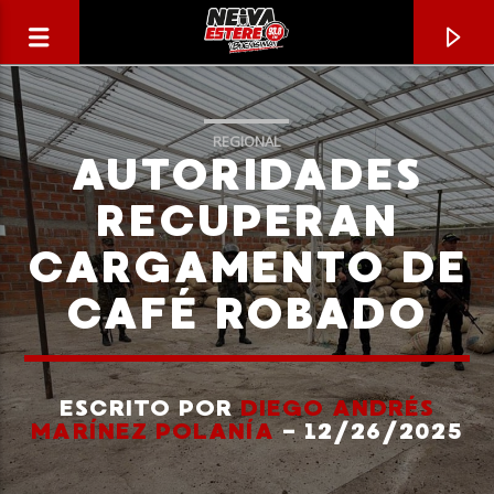
REGIONAL
AUTORIDADES
RECUPERAN
CARGAMENTO DE
CAFÉ ROBADO
ESCRITO POR
DIEGO ANDRÉS
CANCIÓN ACTUAL
MARÍNEZ POLANÍA
- 12/26/2025
TÍTULO
ARTISTA