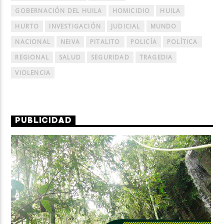
GOBERNACIÓN DEL HUILA
HOMICIDIO
HUILA
HURTO
INVESTIGACIÓN
JUDICIAL
MUNDO
NACIONAL
NEIVA
PITALITO
POLICÍA
POLÍTICA
REGIONAL
SALUD
SEGURIDAD
TRAGEDIA
VIOLENCIA
PUBLICIDAD