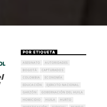
POR ETIQUETA
ASESINATO
AUTORIDADES
BOGOTÁ
CAPTURADOS
l
COLOMBIA
ECONOMÍA
l
EDUCACIÓN
EJERCITO NACIONAL
GARZÓN
GOBERNACIÓN DEL HUILA
HOMICIDIO
HUILA
HURTO