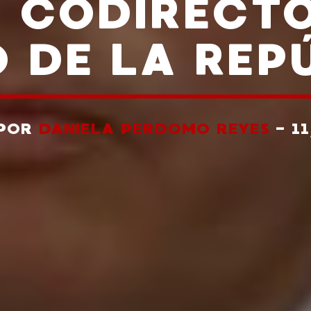
 CODIRECTO
 DE LA REP
 POR
DANIELA PERDOMO REYES
- 1