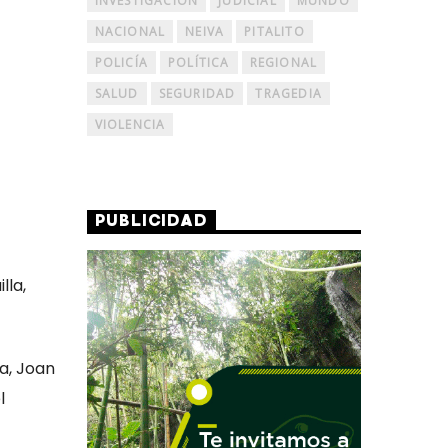
INVESTIGACIÓN
JUDICIAL
MUNDO
NACIONAL
NEIVA
PITALITO
POLICÍA
POLÍTICA
REGIONAL
SALUD
SEGURIDAD
TRAGEDIA
VIOLENCIA
PUBLICIDAD
lla,
a, Joan
l