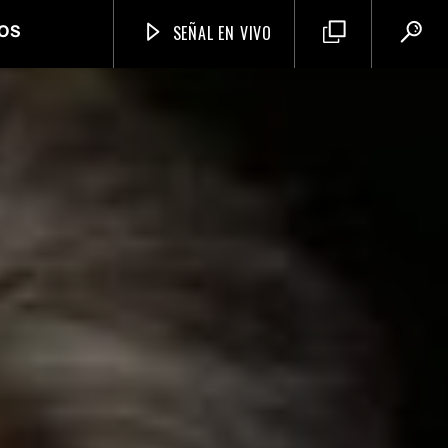
SEÑAL EN VIVO
OS
Neiva Estereo