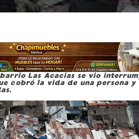
 barrio Las Acacias se vio interru
ue cobró la vida de una persona y
as.