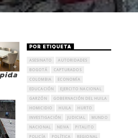
POR ETIQUETA
ASESINATO
AUTORIDADES
BOGOTÁ
CAPTURADOS
mpida
COLOMBIA
ECONOMÍA
EDUCACIÓN
EJERCITO NACIONAL
GARZÓN
GOBERNACIÓN DEL HUILA
HOMICIDIO
HUILA
HURTO
INVESTIGACIÓN
JUDICIAL
MUNDO
NACIONAL
NEIVA
PITALITO
POLICÍA
POLÍTICA
REGIONAL