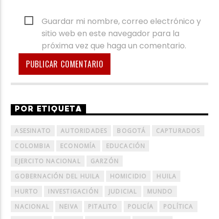
Guardar mi nombre, correo electrónico y
sitio web en este navegador para la
próxima vez que haga un comentario.
POR ETIQUETA
ASESINATO
AUTORIDADES
BOGOTÁ
CAPTURADOS
COLOMBIA
ECONOMÍA
EDUCACIÓN
EJERCITO NACIONAL
GARZÓN
GOBERNACIÓN DEL HUILA
HOMICIDIO
HUILA
HURTO
INVESTIGACIÓN
JUDICIAL
MUNDO
NACIONAL
NEIVA
PITALITO
POLICÍA
POLÍTICA