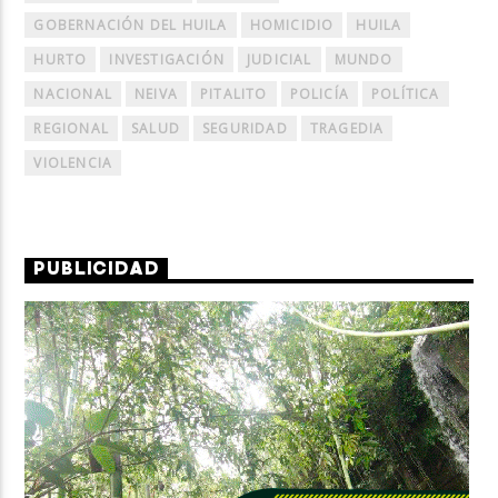
GOBERNACIÓN DEL HUILA
HOMICIDIO
HUILA
HURTO
INVESTIGACIÓN
JUDICIAL
MUNDO
NACIONAL
NEIVA
PITALITO
POLICÍA
POLÍTICA
REGIONAL
SALUD
SEGURIDAD
TRAGEDIA
VIOLENCIA
PUBLICIDAD