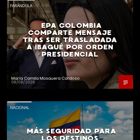
FARÁNDULA
EPA COLOMBIA
COMPARTE MENSAJE
TRAS SER TRASLADADA
A IBAGUÉ POR ORDEN
PRESIDENCIAL
María Camila Mosquera Cardoso
08/08/2026
NACIONAL
MÁS SEGURIDAD PARA
LOS DESTINOS