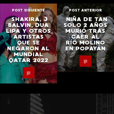
POST SIGUIENTE
POST ANTERIOR
SHAKIRA, J
NIÑA DE TAN
BALVIN, DUA
SOLO 2 AÑOS
LIPA Y OTROS
MURIÓ TRAS
ARTISTAS
CAER AL
QUE SE
RÍO MOLINO
NEGARON AL
EN POPAYÁN
MUNDIAL
QATAR 2022