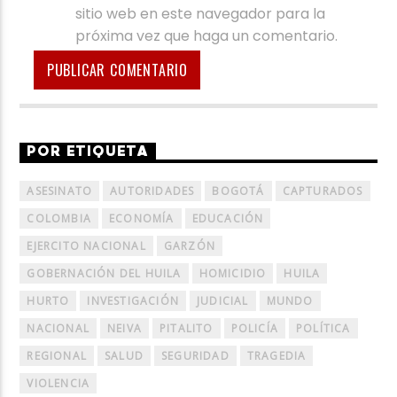
sitio web en este navegador para la
próxima vez que haga un comentario.
POR ETIQUETA
ASESINATO
AUTORIDADES
BOGOTÁ
CAPTURADOS
COLOMBIA
ECONOMÍA
EDUCACIÓN
EJERCITO NACIONAL
GARZÓN
GOBERNACIÓN DEL HUILA
HOMICIDIO
HUILA
HURTO
INVESTIGACIÓN
JUDICIAL
MUNDO
NACIONAL
NEIVA
PITALITO
POLICÍA
POLÍTICA
REGIONAL
SALUD
SEGURIDAD
TRAGEDIA
VIOLENCIA