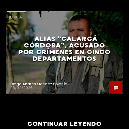
JUDICIAL
ALIAS “CALARCÁ
CÓRDOBA”, ACUSADO
POR CRÍMENES EN CINCO
DEPARTAMENTOS
Diego Andrés Marínez Polanía
08/04/2026
CONTINUAR LEYENDO