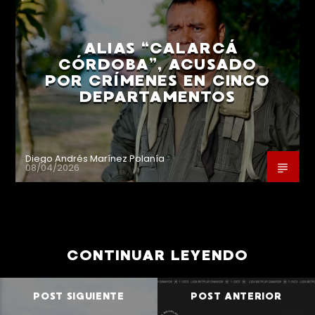
ALIAS “CALARCÁ
CÓRDOBA”, ACUSADO
POR CRÍMENES EN CINCO
DEPARTAMENTOS
Diego Andrés Marínez Polanía
08/04/2026
CONTINUAR LEYENDO
POST SIGUIENTE
POST ANTERIOR