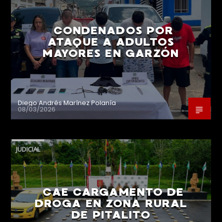
CONDENADOS POR
ATAQUE A ADULTOS
MAYORES EN GARZÓN
Diego Andrés Marínez Polanía
08/03/2026
JUDICIAL
CAE CARGAMENTO DE
DROGA EN ZONA RURAL
DE PITALITO