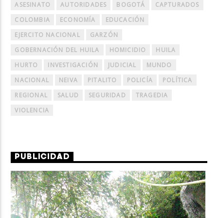
ASESINATO
AUTORIDADES
BOGOTÁ
CAPTURADOS
COLOMBIA
ECONOMÍA
EDUCACIÓN
EJERCITO NACIONAL
GARZÓN
GOBERNACIÓN DEL HUILA
HOMICIDIO
HUILA
HURTO
INVESTIGACIÓN
JUDICIAL
MUNDO
NACIONAL
NEIVA
PITALITO
POLICÍA
POLÍTICA
REGIONAL
SALUD
SEGURIDAD
TRAGEDIA
VIOLENCIA
PUBLICIDAD