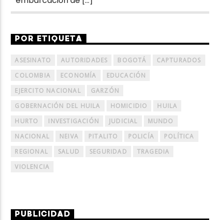
embarcación de […]
POR ETIQUETA
ASESINATO
AUTORIDADES
BOGOTÁ
CAPTURADOS
COLOMBIA
ECONOMÍA
EDUCACIÓN
EJERCITO NACIONAL
GARZÓN
GOBERNACIÓN DEL HUILA
HOMICIDIO
HUILA
HURTO
INVESTIGACIÓN
JUDICIAL
MUNDO
NACIONAL
NEIVA
PITALITO
POLICÍA
POLÍTICA
REGIONAL
SALUD
SEGURIDAD
TRAGEDIA
VIOLENCIA
PUBLICIDAD