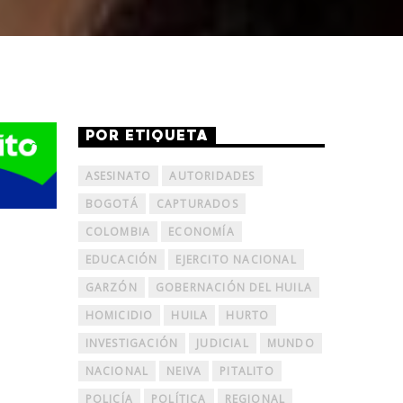
POR ETIQUETA
ASESINATO
AUTORIDADES
BOGOTÁ
CAPTURADOS
COLOMBIA
ECONOMÍA
EDUCACIÓN
EJERCITO NACIONAL
GARZÓN
GOBERNACIÓN DEL HUILA
HOMICIDIO
HUILA
HURTO
INVESTIGACIÓN
JUDICIAL
MUNDO
NACIONAL
NEIVA
PITALITO
POLICÍA
POLÍTICA
REGIONAL