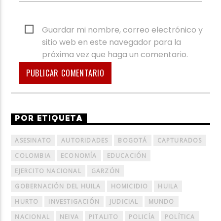
Guardar mi nombre, correo electrónico y
sitio web en este navegador para la
próxima vez que haga un comentario.
POR ETIQUETA
ASESINATO
AUTORIDADES
BOGOTÁ
CAPTURADOS
COLOMBIA
ECONOMÍA
EDUCACIÓN
EJERCITO NACIONAL
GARZÓN
GOBERNACIÓN DEL HUILA
HOMICIDIO
HUILA
HURTO
INVESTIGACIÓN
JUDICIAL
MUNDO
NACIONAL
NEIVA
PITALITO
POLICÍA
POLÍTICA