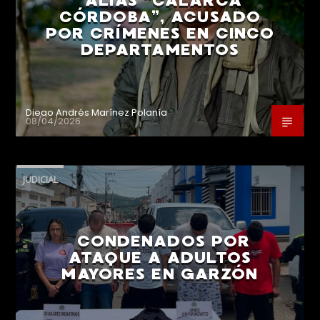
ALIAS “CALARCÁ
CÓRDOBA”, ACUSADO
POR CRÍMENES EN CINCO
DEPARTAMENTOS
Diego Andrés Marínez Polanía
08/04/2026
JUDICIAL
CONDENADOS POR
ATAQUE A ADULTOS
MAYORES EN GARZÓN