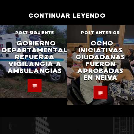
CONTINUAR LEYENDO
POST SIGUIENTE
POST ANTERIOR
GOBIERNO
OCHO
DEPARTAMENTAL
INICIATIVAS
REFUERZA
CIUDADANAS
VIGILANCIA A
FUERON
AMBULANCIAS
APROBADAS
EN NEIVA