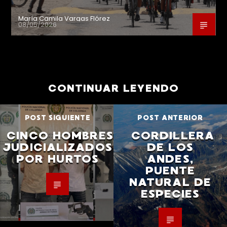
María Camila Vargas Flórez
08/05/2026
CONTINUAR LEYENDO
POST SIGUIENTE
POST ANTERIOR
CINCO HOMBRES
CORDILLERA
JUDICIALIZADOS
DE LOS
POR HURTOS
ANDES,
PUENTE
NATURAL DE
ESPECIES