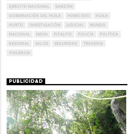
EJERCITO NACIONAL
GARZÓN
GOBERNACIÓN DEL HUILA
HOMICIDIO
HUILA
HURTO
INVESTIGACIÓN
JUDICIAL
MUNDO
NACIONAL
NEIVA
PITALITO
POLICÍA
POLÍTICA
REGIONAL
SALUD
SEGURIDAD
TRAGEDIA
VIOLENCIA
PUBLICIDAD