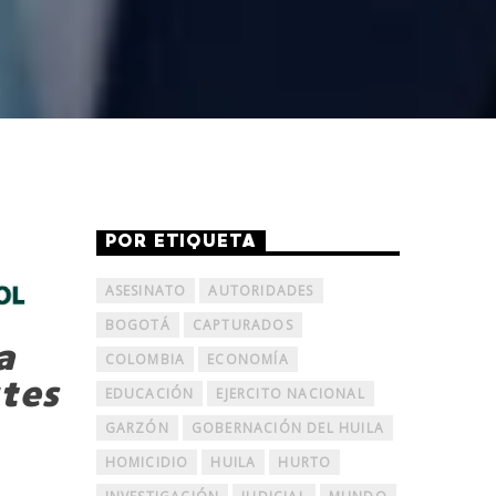
POR ETIQUETA
ASESINATO
AUTORIDADES
BOGOTÁ
CAPTURADOS
a
COLOMBIA
ECONOMÍA
tes
EDUCACIÓN
EJERCITO NACIONAL
GARZÓN
GOBERNACIÓN DEL HUILA
HOMICIDIO
HUILA
HURTO