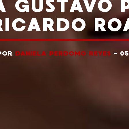
 GUSTAVO 
RICARDO RO
 POR
DANIELA PERDOMO REYES
- 0