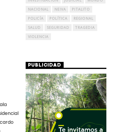
INVESTIGACIÓN
JUDICIAL
MUNDO
NACIONAL
NEIVA
PITALITO
POLICÍA
POLÍTICA
REGIONAL
SALUD
SEGURIDAD
TRAGEDIA
VIOLENCIA
PUBLICIDAD
ala
idencial
icardo
s